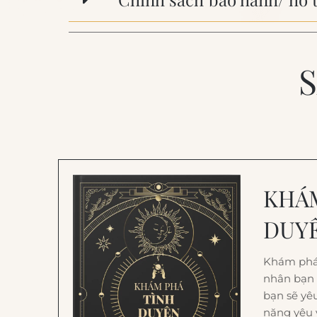
KHÁ
DUY
Khám phá
nhân bạn 
bạn sẽ yê
năng yêu v