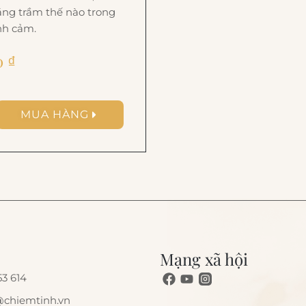
ng trầm thế nào trong
nh cảm.
0
₫
MUA HÀNG
Mạng xã hội
3 614
@chiemtinh.vn