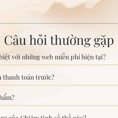
Câu hỏi thường gặp
biệt với những web miễn phí hiện tại?
n thanh toán trước?
phẩm?
trợ của Chiêm tinh số thế nào?