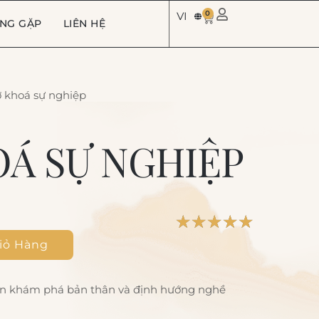
0
VI
ỜNG GẶP
LIÊN HỆ
 khoá sự nghiệp
Á SỰ NGHIỆP
☆
☆
☆
☆
☆
iỏ Hàng
ạn khám phá bản thân và định hướng nghề