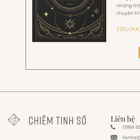
những thă
chuyện tì
150.00
Liên hệ
0986 65
lienhe