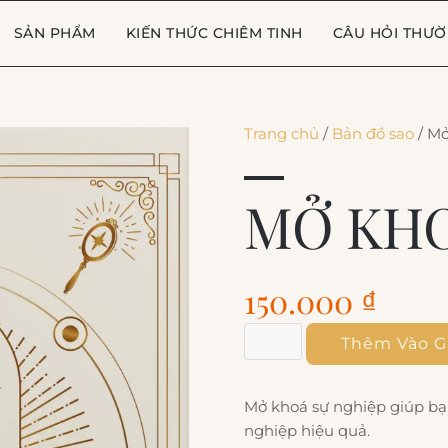
SẢN PHẨM
KIẾN THỨC CHIÊM TINH
CÂU HỎI THƯ
Trang chủ
/
Bản đồ sao
/ Mở
MỞ KHO
150.000
₫
Thêm Vào G
Mở khoá sự nghiệp giúp b
nghiệp hiệu quả.