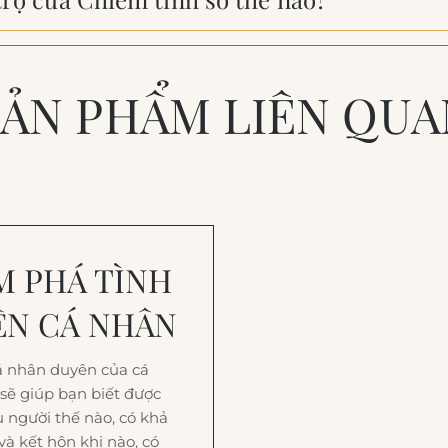
SẢN PHẨM LIÊN QUA
M PHÁ TÌNH
ÊN CÁ NHÂN
 nhân duyên của cá
sẽ giúp bạn biết được
u người thế nào, có khả
à kết hôn khi nào, có