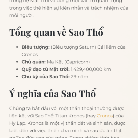
trong hệ Mặt Trời và đóng một vai trò quan trọng
trong việc thể hiện sự kiên nhẫn và trách nhiệm của
mỗi người.
Tổng quan về Sao Thổ
Biểu tượng:
(Biểu tượng Saturn) Cái liềm của
Cronos
Chủ quản:
Ma Kết (Capricorn)
Quỹ đạo từ Mặt trời:
1,429,400,000 km
Chu kỳ của Sao Thổ:
29 năm
Ý nghĩa của Sao Thổ
Chúng ta bắt đầu với một thần thoại thường được
liên kết với Sao Thổ: Titan Kronos (hay
Cronos
) của
Hy Lạp. Kronos là một vị thần đất và sinh sản, được
biết đến với việc thiến cha mình và sau đó ăn thịt
những đứa con của mình. Trong chiêm tinh học,