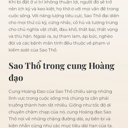
Khi bị đặt ở vị trí không thuận lợi, người đó sẽ trở
nên ích kỷ và keo kiệt; họ thờ ơ với mọi vấn đề trong
cuộc sống. Với năng lượng tiêu cực, Sao Thổ đại diện
cho mọi thứ cũ kỹ, cứng nhắc, cổ hủ và tượng trưng
cho chủ nghĩa vật chất, đau khổ, thất bại, thất vọng
và thù hận. Ngoài ra, sự tham lam, áp bức, nghèo
đói và các bệnh mãn tính đều thuộc về phạm vi
kiểm soát của Sao Thổ.
Sao Thổ trong cung Hoàng
đạo
Cung Hoàng Đạo của Sao Thổ chiếu sáng những
lĩnh vực trong cuộc sống mà chúng ta cần phải
trưởng thành hơn rất nhiều. Giống như tốc độ di
chuyển chậm chạp của nó, cung Hoàng đạo Sao
Thổ nói về những chặng đường dài, sự bền bỉ và
kiên nhẫn cũng như các mục tiêu dài hạn của ta.