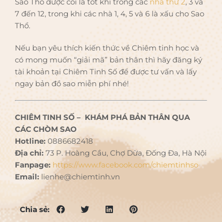
Sao Thổ được coi là tốt khi trong các
nhà thứ 2
, 3 và
7 đến 12, trong khi các nhà 1, 4, 5 và 6 là xấu cho Sao
Thổ.
Nếu bạn yêu thích kiến thức về Chiêm tinh học và
có mong muốn “giải mã” bản thân thì hãy đăng ký
tài khoản tại Chiêm Tinh Số để được tư vấn và lấy
ngay bản đồ sao miễn phí nhé!
CHIÊM TINH SỐ – KHÁM PHÁ BẢN THÂN QUA
CÁC CHÒM SAO
Hotline:
0886682418
Địa chỉ:
73 P. Hoàng Cầu, Chợ Dừa, Đống Đa, Hà Nội
Fanpage:
https://www.facebook.com/chiemtinhso
Email:
lienhe@chiemtinh.vn
Chia sẻ: