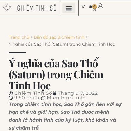
VI
0
VỀ CHÚNG TÔI
SẢN PHẨM
KIẾN THỨC CHIÊM TINH
CÂU HỎI THƯỜNG GẶP
Trang chủ
/
Bản đồ sao & Chiêm tinh
/
Ý nghĩa của Sao Thổ (Saturn) trong Chiêm Tinh Học
Ý nghĩa của Sao Thổ
(Saturn) trong Chiêm
Tinh Học
Chiêm Tinh Số
Tháng 9 7, 2022
9:50 chiều
Miễn bình luận
Trong chiêm tinh học, Sao Thổ gắn liền với sự
hạn chế và giới hạn. Sao Thổ được mệnh
danh là hành tinh của kỷ luật, khó khăn và
sự chậm trễ.