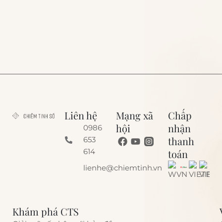
Liên hệ
Mạng xã
Chấp
hội
nhận
0986
thanh
653
614
toán
lienhe@chiemtinh.vn
Khám phá CTS